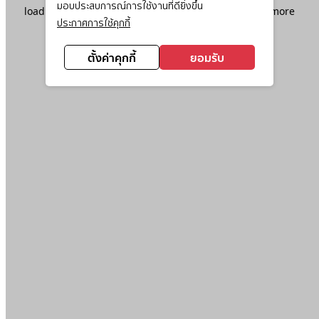
มอบประสบการณ์การใช้งานที่ดียิ่งขึ้น
loading
www.ktc.co.th
(see the
browser console
for more
ประกาศการใช้คุกกี้
information).
ตั้งค่าคุกกี้
ยอมรับ