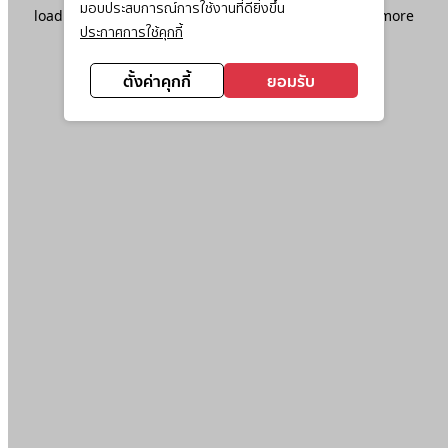
มอบประสบการณ์การใช้งานที่ดียิ่งขึ้น
loading
www.ktc.co.th
(see the
browser console
for more
ประกาศการใช้คุกกี้
information).
ตั้งค่าคุกกี้
ยอมรับ