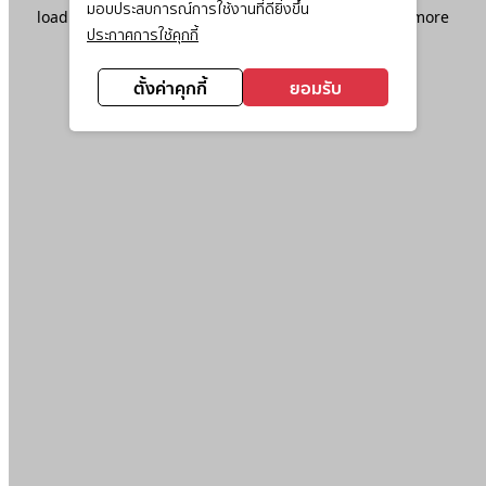
มอบประสบการณ์การใช้งานที่ดียิ่งขึ้น
loading
www.ktc.co.th
(see the
browser console
for more
ประกาศการใช้คุกกี้
information).
ตั้งค่าคุกกี้
ยอมรับ