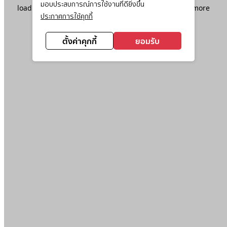
มอบประสบการณ์การใช้งานที่ดียิ่งขึ้น
loading
www.ktc.co.th
(see the
browser console
for more
ประกาศการใช้คุกกี้
information).
ตั้งค่าคุกกี้
ยอมรับ