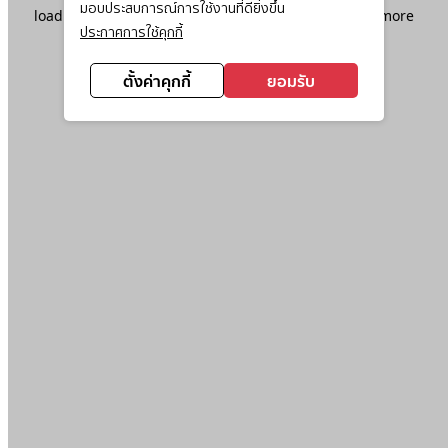
มอบประสบการณ์การใช้งานที่ดียิ่งขึ้น
loading
www.ktc.co.th
(see the
browser console
for more
ประกาศการใช้คุกกี้
information).
ตั้งค่าคุกกี้
ยอมรับ