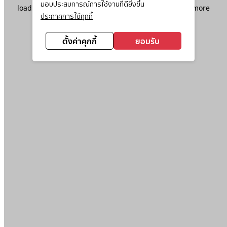
มอบประสบการณ์การใช้งานที่ดียิ่งขึ้น
loading
www.ktc.co.th
(see the
browser console
for more
ประกาศการใช้คุกกี้
information).
ตั้งค่าคุกกี้
ยอมรับ