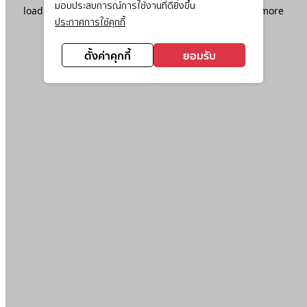
มอบประสบการณ์การใช้งานที่ดียิ่งขึ้น
loading
www.ktc.co.th
(see the
browser console
for more
ประกาศการใช้คุกกี้
information).
ตั้งค่าคุกกี้
ยอมรับ