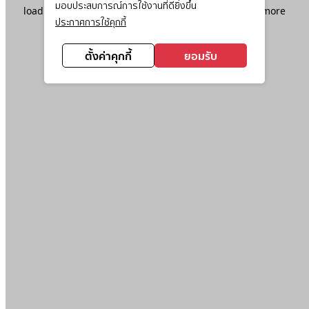
มอบประสบการณ์การใช้งานที่ดียิ่งขึ้น
loading
www.ktc.co.th
(see the
browser console
for more
ประกาศการใช้คุกกี้
information).
ตั้งค่าคุกกี้
ยอมรับ