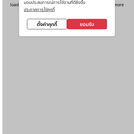
มอบประสบการณ์การใช้งานที่ดียิ่งขึ้น
loading
www.ktc.co.th
(see the
browser console
for more
ประกาศการใช้คุกกี้
information).
ตั้งค่าคุกกี้
ยอมรับ