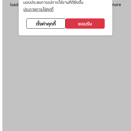
มอบประสบการณ์การใช้งานที่ดียิ่งขึ้น
loading
www.ktc.co.th
(see the
browser console
for more
ประกาศการใช้คุกกี้
information).
ตั้งค่าคุกกี้
ยอมรับ