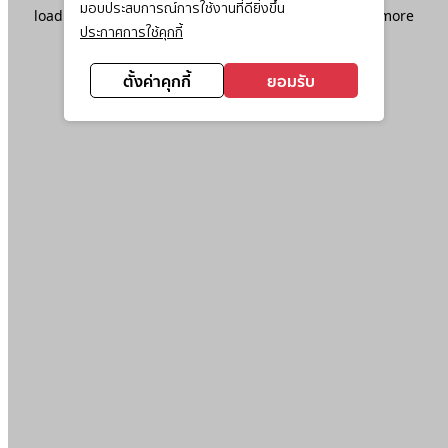
มอบประสบการณ์การใช้งานที่ดียิ่งขึ้น
loading
www.ktc.co.th
(see the
browser console
for more
ประกาศการใช้คุกกี้
information).
ตั้งค่าคุกกี้
ยอมรับ