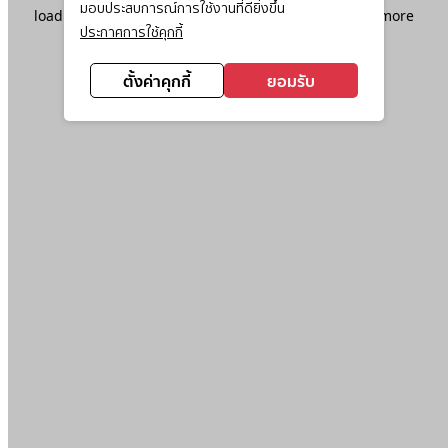
มอบประสบการณ์การใช้งานที่ดียิ่งขึ้น
loading
www.ktc.co.th
(see the
browser console
for more
ประกาศการใช้คุกกี้
information).
ตั้งค่าคุกกี้
ยอมรับ