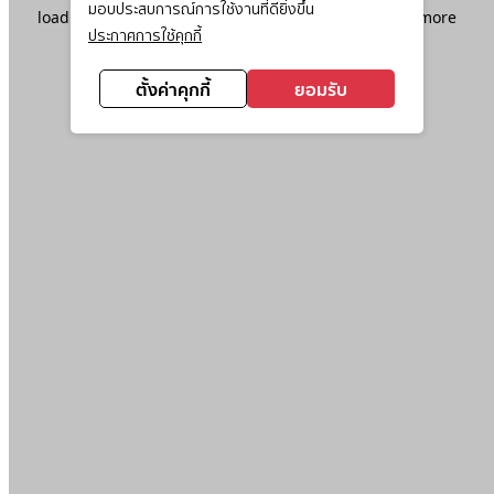
มอบประสบการณ์การใช้งานที่ดียิ่งขึ้น
loading
www.ktc.co.th
(see the
browser console
for more
ประกาศการใช้คุกกี้
information).
ตั้งค่าคุกกี้
ยอมรับ