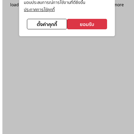
มอบประสบการณ์การใช้งานที่ดียิ่งขึ้น
loading
www.ktc.co.th
(see the
browser console
for more
ประกาศการใช้คุกกี้
information).
ตั้งค่าคุกกี้
ยอมรับ