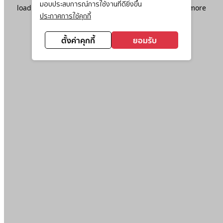
มอบประสบการณ์การใช้งานที่ดียิ่งขึ้น
loading
www.ktc.co.th
(see the
browser console
for more
ประกาศการใช้คุกกี้
information).
ตั้งค่าคุกกี้
ยอมรับ