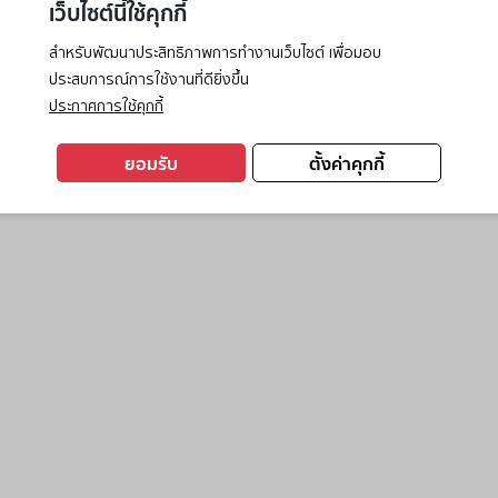
เว็บไซต์นี้ใช้คุกกี้
สำหรับพัฒนาประสิทธิภาพการทำงานเว็บไซต์ เพื่อมอบ
ประสบการณ์การใช้งานที่ดียิ่งขึ้น
exception has occurred while loading
www.ktc.co.th
(see the
browse
ประกาศการใช้คุกกี้
ยอมรับ
ตั้งค่าคุกกี้