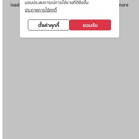
มอบประสบการณ์การใช้งานที่ดียิ่งขึ้น
loading
www.ktc.co.th
(see the
browser console
for more
ประกาศการใช้คุกกี้
information).
ตั้งค่าคุกกี้
ยอมรับ