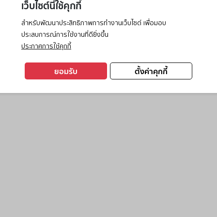
เว็บไซต์นี้ใช้คุกกี้
สำหรับพัฒนาประสิทธิภาพการทำงานเว็บไซต์ เพื่อมอบ
ประสบการณ์การใช้งานที่ดียิ่งขึ้น
exception has occurred while loading
www.ktc.co.th
(see the
browse
ประกาศการใช้คุกกี้
ยอมรับ
ตั้งค่าคุกกี้