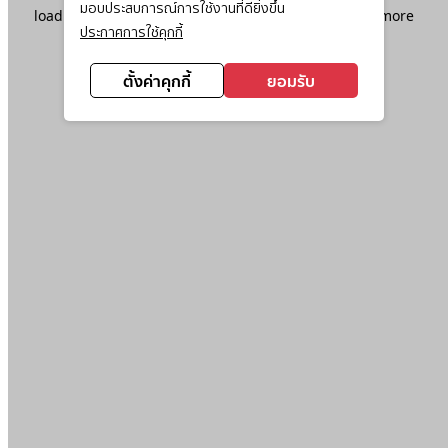
มอบประสบการณ์การใช้งานที่ดียิ่งขึ้น
loading
www.ktc.co.th
(see the
browser console
for more
ประกาศการใช้คุกกี้
information).
ตั้งค่าคุกกี้
ยอมรับ