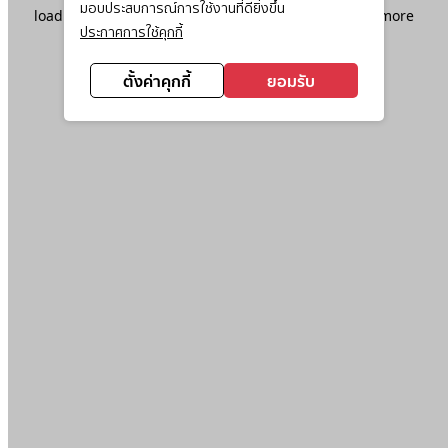
มอบประสบการณ์การใช้งานที่ดียิ่งขึ้น
loading
www.ktc.co.th
(see the
browser console
for more
ประกาศการใช้คุกกี้
information).
ตั้งค่าคุกกี้
ยอมรับ