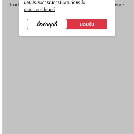
มอบประสบการณ์การใช้งานที่ดียิ่งขึ้น
loading
www.ktc.co.th
(see the
browser console
for more
ประกาศการใช้คุกกี้
information).
ตั้งค่าคุกกี้
ยอมรับ