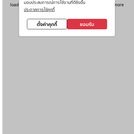
มอบประสบการณ์การใช้งานที่ดียิ่งขึ้น
loading
www.ktc.co.th
(see the
browser console
for more
ประกาศการใช้คุกกี้
information).
ตั้งค่าคุกกี้
ยอมรับ