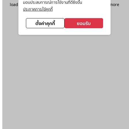
มอบประสบการณ์การใช้งานที่ดียิ่งขึ้น
loading
www.ktc.co.th
(see the
browser console
for more
ประกาศการใช้คุกกี้
information).
ตั้งค่าคุกกี้
ยอมรับ