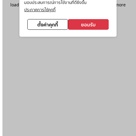
มอบประสบการณ์การใช้งานที่ดียิ่งขึ้น
loading
www.ktc.co.th
(see the
browser console
for more
ประกาศการใช้คุกกี้
information).
ตั้งค่าคุกกี้
ยอมรับ