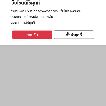
เว็บไซต์นี้ใช้คุกกี้
สำหรับพัฒนาประสิทธิภาพการทำงานเว็บไซต์ เพื่อมอบ
ประสบการณ์การใช้งานที่ดียิ่งขึ้น
exception has occurred while loading
www.ktc.co.th
(see the
browse
ประกาศการใช้คุกกี้
ยอมรับ
ตั้งค่าคุกกี้