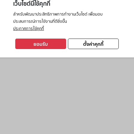
เว็บไซต์นี้ใช้คุกกี้
สำหรับพัฒนาประสิทธิภาพการทำงานเว็บไซต์ เพื่อมอบ
ประสบการณ์การใช้งานที่ดียิ่งขึ้น
exception has occurred while loading
www.ktc.co.th
(see the
browse
ประกาศการใช้คุกกี้
ยอมรับ
ตั้งค่าคุกกี้