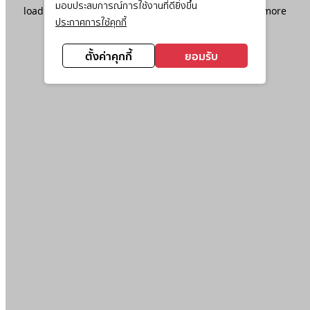
มอบประสบการณ์การใช้งานที่ดียิ่งขึ้น
loading
www.ktc.co.th
(see the
browser console
for more
ประกาศการใช้คุกกี้
information).
ตั้งค่าคุกกี้
ยอมรับ