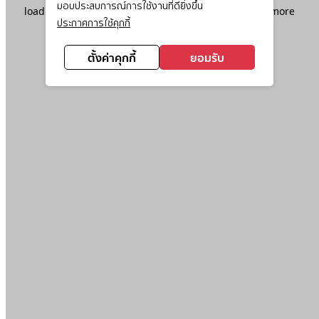
มอบประสบการณ์การใช้งานที่ดียิ่งขึ้น
loading
www.ktc.co.th
(see the
browser console
for more
ประกาศการใช้คุกกี้
information).
ตั้งค่าคุกกี้
ยอมรับ