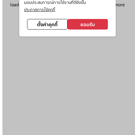
มอบประสบการณ์การใช้งานที่ดียิ่งขึ้น
loading
www.ktc.co.th
(see the
browser console
for more
ประกาศการใช้คุกกี้
information).
ตั้งค่าคุกกี้
ยอมรับ