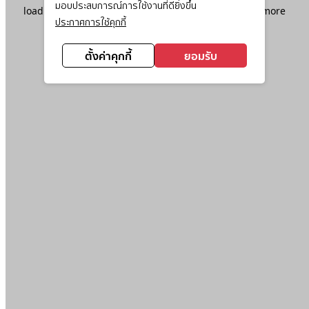
มอบประสบการณ์การใช้งานที่ดียิ่งขึ้น
loading
www.ktc.co.th
(see the
browser console
for more
ประกาศการใช้คุกกี้
information).
ตั้งค่าคุกกี้
ยอมรับ