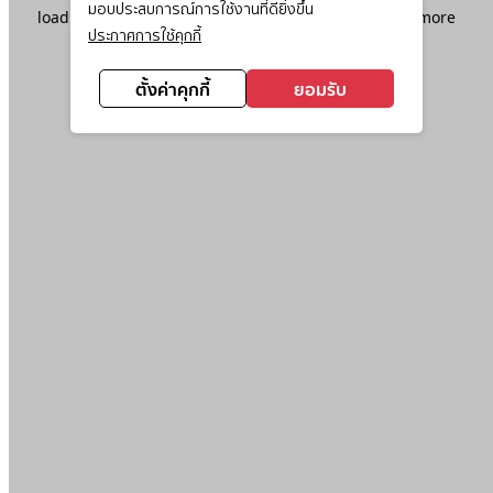
มอบประสบการณ์การใช้งานที่ดียิ่งขึ้น
loading
www.ktc.co.th
(see the
browser console
for more
ประกาศการใช้คุกกี้
information).
ตั้งค่าคุกกี้
ยอมรับ