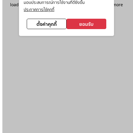
มอบประสบการณ์การใช้งานที่ดียิ่งขึ้น
loading
www.ktc.co.th
(see the
browser console
for more
ประกาศการใช้คุกกี้
information).
ตั้งค่าคุกกี้
ยอมรับ