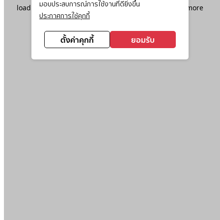
มอบประสบการณ์การใช้งานที่ดียิ่งขึ้น
loading
www.ktc.co.th
(see the
browser console
for more
ประกาศการใช้คุกกี้
information).
ตั้งค่าคุกกี้
ยอมรับ