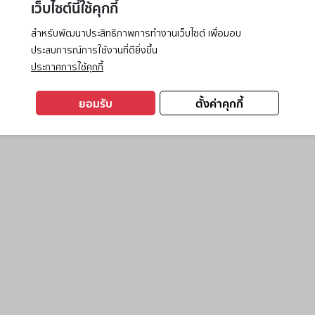
เว็บไซต์นี้ใช้คุกกี้
สำหรับพัฒนาประสิทธิภาพการทำงานเว็บไซต์ เพื่อมอบ
ประสบการณ์การใช้งานที่ดียิ่งขึ้น
exception has occurred while loading
www.ktc.co.th
(see the
browse
ประกาศการใช้คุกกี้
ยอมรับ
ตั้งค่าคุกกี้