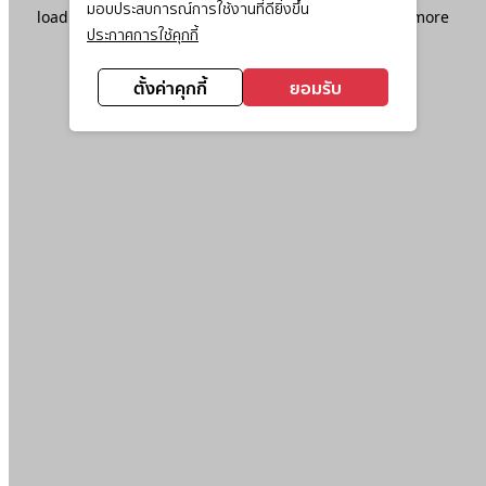
มอบประสบการณ์การใช้งานที่ดียิ่งขึ้น
loading
www.ktc.co.th
(see the
browser console
for more
ประกาศการใช้คุกกี้
information).
ตั้งค่าคุกกี้
ยอมรับ