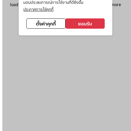
มอบประสบการณ์การใช้งานที่ดียิ่งขึ้น
loading
www.ktc.co.th
(see the
browser console
for more
ประกาศการใช้คุกกี้
information).
ตั้งค่าคุกกี้
ยอมรับ