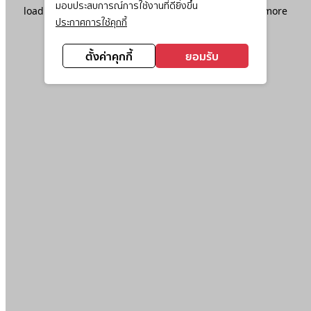
มอบประสบการณ์การใช้งานที่ดียิ่งขึ้น
loading
www.ktc.co.th
(see the
browser console
for more
ประกาศการใช้คุกกี้
information).
ตั้งค่าคุกกี้
ยอมรับ