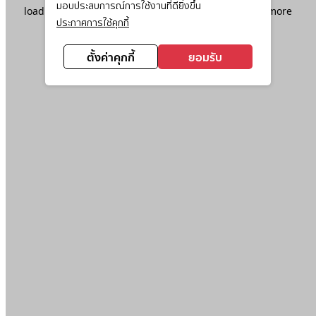
มอบประสบการณ์การใช้งานที่ดียิ่งขึ้น
loading
www.ktc.co.th
(see the
browser console
for more
ประกาศการใช้คุกกี้
information).
ตั้งค่าคุกกี้
ยอมรับ