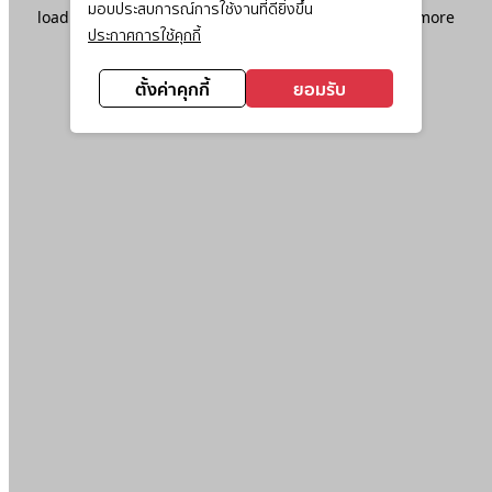
มอบประสบการณ์การใช้งานที่ดียิ่งขึ้น
loading
www.ktc.co.th
(see the
browser console
for more
ประกาศการใช้คุกกี้
information).
ตั้งค่าคุกกี้
ยอมรับ