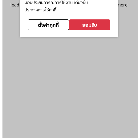
มอบประสบการณ์การใช้งานที่ดียิ่งขึ้น
loading
www.ktc.co.th
(see the
browser console
for more
ประกาศการใช้คุกกี้
information).
ตั้งค่าคุกกี้
ยอมรับ