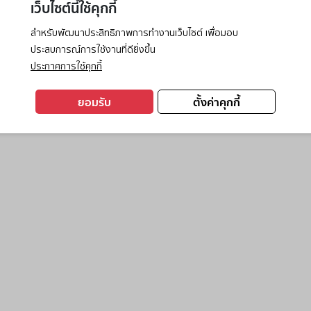
เว็บไซต์นี้ใช้คุกกี้
สำหรับพัฒนาประสิทธิภาพการทำงานเว็บไซต์ เพื่อมอบ
ประสบการณ์การใช้งานที่ดียิ่งขึ้น
exception has occurred while loading
www.ktc.co.th
(see the
browse
ประกาศการใช้คุกกี้
ยอมรับ
ตั้งค่าคุกกี้