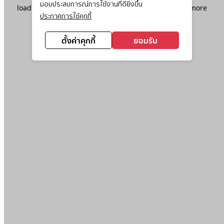
มอบประสบการณ์การใช้งานที่ดียิ่งขึ้น
loading
www.ktc.co.th
(see the
browser console
for more
ประกาศการใช้คุกกี้
information).
ตั้งค่าคุกกี้
ยอมรับ