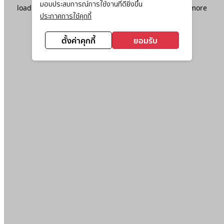
มอบประสบการณ์การใช้งานที่ดียิ่งขึ้น
loading
www.ktc.co.th
(see the
browser console
for more
ประกาศการใช้คุกกี้
information).
ตั้งค่าคุกกี้
ยอมรับ