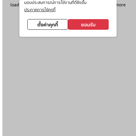
มอบประสบการณ์การใช้งานที่ดียิ่งขึ้น
loading
www.ktc.co.th
(see the
browser console
for more
ประกาศการใช้คุกกี้
information).
ตั้งค่าคุกกี้
ยอมรับ