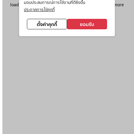
มอบประสบการณ์การใช้งานที่ดียิ่งขึ้น
loading
www.ktc.co.th
(see the
browser console
for more
ประกาศการใช้คุกกี้
information).
ตั้งค่าคุกกี้
ยอมรับ