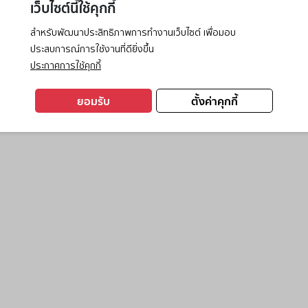
เว็บไซต์นี้ใช้คุกกี้
สำหรับพัฒนาประสิทธิภาพการทำงานเว็บไซต์ เพื่อมอบ
ประสบการณ์การใช้งานที่ดียิ่งขึ้น
exception has occurred while loading
www.ktc.co.th
(see the
browse
ประกาศการใช้คุกกี้
ยอมรับ
ตั้งค่าคุกกี้