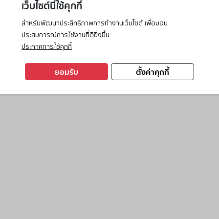
เว็บไซต์นี้ใช้คุกกี้
สำหรับพัฒนาประสิทธิภาพการทำงานเว็บไซต์ เพื่อมอบ
ประสบการณ์การใช้งานที่ดียิ่งขึ้น
exception has occurred while loading
www.ktc.co.th
(see the
browse
ประกาศการใช้คุกกี้
ยอมรับ
ตั้งค่าคุกกี้