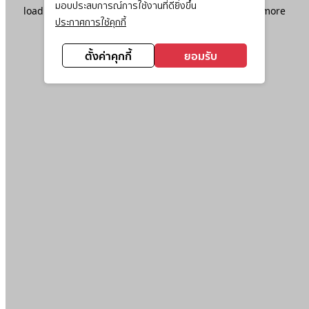
มอบประสบการณ์การใช้งานที่ดียิ่งขึ้น
loading
www.ktc.co.th
(see the
browser console
for more
ประกาศการใช้คุกกี้
information).
ตั้งค่าคุกกี้
ยอมรับ