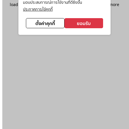
มอบประสบการณ์การใช้งานที่ดียิ่งขึ้น
loading
www.ktc.co.th
(see the
browser console
for more
ประกาศการใช้คุกกี้
information).
ตั้งค่าคุกกี้
ยอมรับ