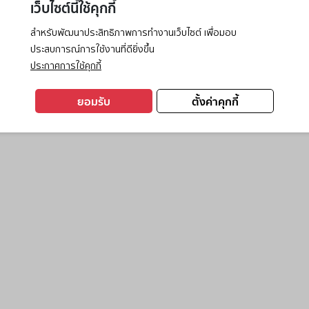
เว็บไซต์นี้ใช้คุกกี้
สำหรับพัฒนาประสิทธิภาพการทำงานเว็บไซต์ เพื่อมอบ
ประสบการณ์การใช้งานที่ดียิ่งขึ้น
exception has occurred while loading
www.ktc.co.th
(see the
browse
ประกาศการใช้คุกกี้
ยอมรับ
ตั้งค่าคุกกี้